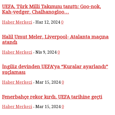
UEFA, Türk Milli Takımını tanıttı: Goo-nok,
Kah-vedger, Chalhanogloo…
Haber Merkezi
Haz 12, 2024
0
-
Halil Umut Meler, Liverpool- Atalanta maçına
atandı
Haber Merkezi
Nis 9, 2024
0
-
İngiliz devinden UEFA’ya “Kuralar ayarlandı”
suçlaması
Haber Merkezi
Mar 15, 2024
0
-
Fenerbahçe rekor kırdı, UEFA tarihine geçti
Haber Merkezi
Mar 15, 2024
0
-