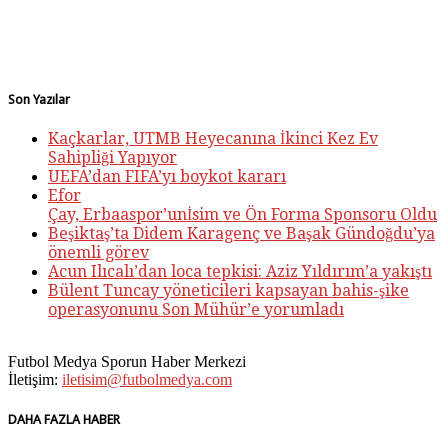
Son Yazılar
Kaçkarlar, UTMB Heyecanına İkinci Kez Ev
Sahipliği Yapıyor
UEFA’dan FIFA’yı boykot kararı
Efor
Çay, Erbaaspor’unİsim ve Ön Forma Sponsoru Oldu
Beşiktaş’ta Didem Karagenç ve Başak Gündoğdu’ya
önemli görev
Acun Ilıcalı’dan loca tepkisi: Aziz Yıldırım’a yakıştı
Bülent Tuncay yöneticileri kapsayan bahis-şike
operasyonunu Son Mühür’e yorumladı
Futbol Medya Sporun Haber Merkezi
İletişim:
iletisim@futbolmedya.com
DAHA FAZLA HABER