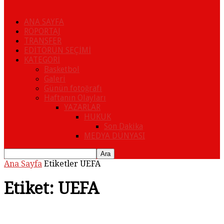
ANA SAYFA
RÖPORTAJ
TRANSFER
EDİTÖRÜN SEÇİMİ
KATEGORİ
Basketbol
Galeri
Günün fotoğrafı
Haftanın Olayları
YAZARLAR
HUKUK
Son Dakika
MEDYA DÜNYASI
Ana Sayfa
Etiketler
UEFA
Etiket: UEFA