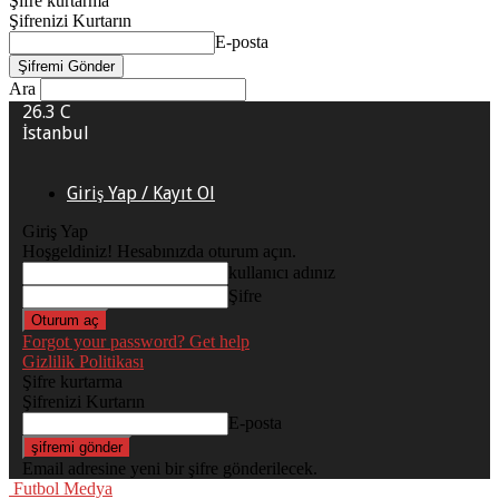
Şifre kurtarma
Şifrenizi Kurtarın
E-posta
Ara
26.3
C
İstanbul
Giriş Yap / Kayıt Ol
Giriş Yap
Hoşgeldiniz! Hesabınızda oturum açın.
kullanıcı adınız
Şifre
Forgot your password? Get help
Gizlilik Politikası
Şifre kurtarma
Şifrenizi Kurtarın
E-posta
Email adresine yeni bir şifre gönderilecek.
Futbol Medya