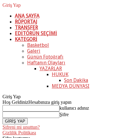
Giriş Yap
ANA SAYFA
RÖPORTAJ
TRANSFER
EDİTÖRÜN SEÇİMİ
KATEGORİ
Basketbol
Galeri
Günün Fotoğrafı
Haftanın Olayları
YAZARLAR
HUKUK
Son Dakika
MEDYA DÜNYASI
Giriş Yap
Hoş Geldiniz
Hesabınıza giriş yapın
kullanıcı adınız
Şifre
Şifreni mi unuttun?
Gizlilik Politikası