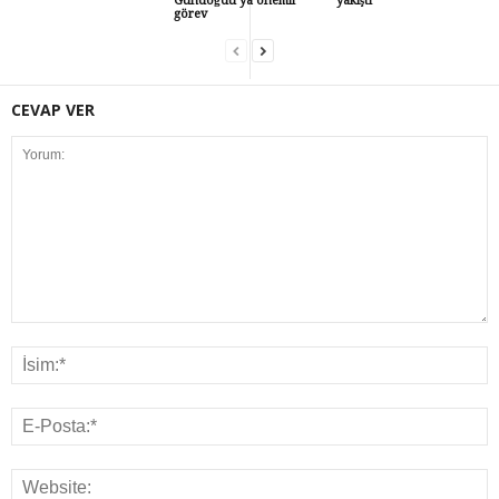
Gündoğdu’ya önemli
yakıştı
görev
CEVAP VER