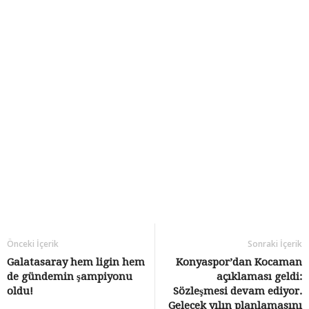
Önceki İçerik
Sonraki İçerik
Galatasaray hem ligin hem
Konyaspor’dan Kocaman
de gündemin şampiyonu
açıklaması geldi:
oldu!
Sözleşmesi devam ediyor.
Gelecek yılın planlamasını