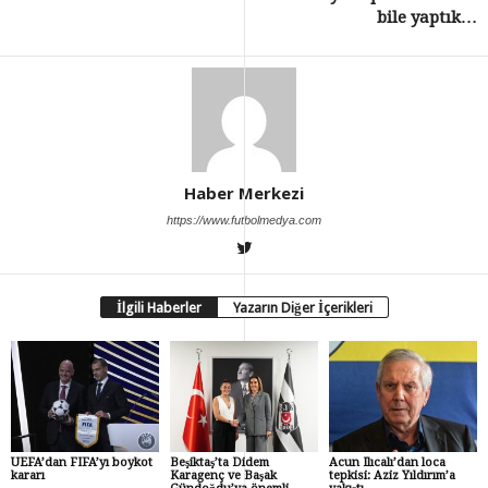
bile yaptık…
Haber Merkezi
https://www.futbolmedya.com
İlgili Haberler
Yazarın Diğer İçerikleri
UEFA’dan FIFA’yı boykot
Beşiktaş’ta Didem
Acun Ilıcalı’dan loca
kararı
Karagenç ve Başak
tepkisi: Aziz Yıldırım’a