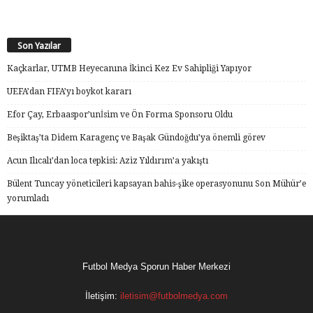
Son Yazılar
Kaçkarlar, UTMB Heyecanına İkinci Kez Ev Sahipliği Yapıyor
UEFA’dan FIFA’yı boykot kararı
Efor Çay, Erbaaspor’unİsim ve Ön Forma Sponsoru Oldu
Beşiktaş’ta Didem Karagenç ve Başak Gündoğdu’ya önemli görev
Acun Ilıcalı’dan loca tepkisi: Aziz Yıldırım’a yakıştı
Bülent Tuncay yöneticileri kapsayan bahis-şike operasyonunu Son Mühür’e
yorumladı
Futbol Medya Sporun Haber Merkezi
İletişim:
iletisim@futbolmedya.com