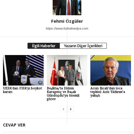
Fehmi Özgüler
https://www.futbolmedya.com
İlgili Haberler
Yazarın Diğer İçerikleri
UEFA’dan FIFA’yı boykot
Beşiktaş’ta Didem
Acun Ilıcalı’dan loca
kararı
Karagenç ve Başak
tepkisi: Aziz Yıldırım’a
Gündoğdu’ya önemli
yakıştı
görev
CEVAP VER