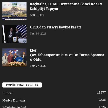
Kaçkarlar, UTMB Heyecanına İkinci Kez Ev
Sahipliği Yapıyor
Ağu 6, 2026
UEFA’dan FIFA’yı boykot kararı
Tem 30, 2026
Efor
Çay, Erbaaspor’unİsim ve Ön Forma Sponsor
u Oldu
Tem 27, 2026
POPÜLER KATEGORİLER
13577
Güncel
2626
Medya Dünyası
1626
Editörün Seçimi