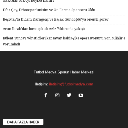
UEFA’dan FIFA’yı boykot kararı
Efor Çay, Erbaaspor’unİsim ve Ön Forma Sponsoru Oldu
Beşiktaş’ta Didem Karagenç ve Başak Gündoğdu’ya önemli görev
Acun Ilıcalı’dan loca tepkisi: Aziz Yıldırım’a yakıştı
Bülent Tuncay yöneticileri kapsayan bahis-şike operasyonunu Son Mühür’e
yorumladı
Futbol Medya Sporun Haber Merkezi
İletişim:
iletisim@futbolmedya.com
DAHA FAZLA HABER