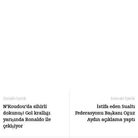
Önceki İçerik
Sonraki İçerik
N’Koudou’da sihirli
İstifa eden Sualtı
dokunuş! Gol krallığı
Federasyonu Başkanı Oğuz
yarışında Ronaldo ile
Aydın açıklama yaptı
çekişiyor