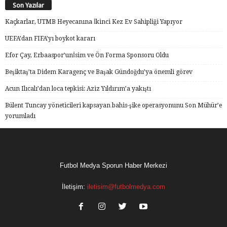
Son Yazılar
Kaçkarlar, UTMB Heyecanına İkinci Kez Ev Sahipliği Yapıyor
UEFA’dan FIFA’yı boykot kararı
Efor Çay, Erbaaspor’unİsim ve Ön Forma Sponsoru Oldu
Beşiktaş’ta Didem Karagenç ve Başak Gündoğdu’ya önemli görev
Acun Ilıcalı’dan loca tepkisi: Aziz Yıldırım’a yakıştı
Bülent Tuncay yöneticileri kapsayan bahis-şike operasyonunu Son Mühür’e
yorumladı
Futbol Medya Sporun Haber Merkezi
İletişim:
iletisim@futbolmedya.com