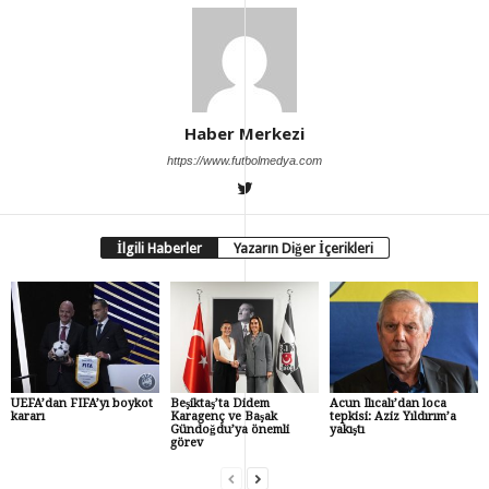
Haber Merkezi
https://www.futbolmedya.com
İlgili Haberler
Yazarın Diğer İçerikleri
UEFA’dan FIFA’yı boykot
Beşiktaş’ta Didem
Acun Ilıcalı’dan loca
kararı
Karagenç ve Başak
tepkisi: Aziz Yıldırım’a
Gündoğdu’ya önemli
yakıştı
görev